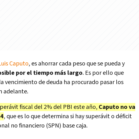
Luis Caputo
, es ahorrar cada peso que se pueda y
sible por el tiempo más largo
. Es por ello que
a vencimiento de deuda ha procurado pasar los
n adelante.
perávit fiscal del 2% del PBI este año,
Caputo no va
24
, que es lo que determina si hay superávit o déficit
onal no financiero (SPN) base caja.