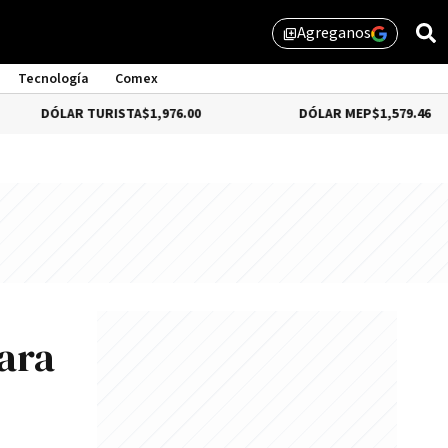
Agreganos
library_add
Tecnología
Comex
AR TURISTA
$1,976.00
DÓLAR MEP
$1,579.46
ara