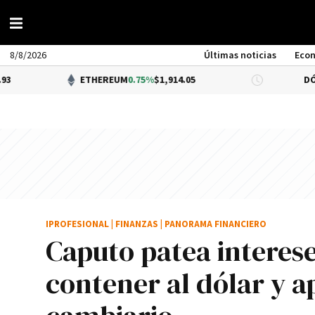
8/8/2026
Últimas noticias
Eco
ETHEREUM
0.75%
$1,914.05
DÓLAR BNA
$1
IPROFESIONAL
|
FINANZAS
|
PANORAMA FINANCIERO
Caputo patea interes
contener al dólar y a