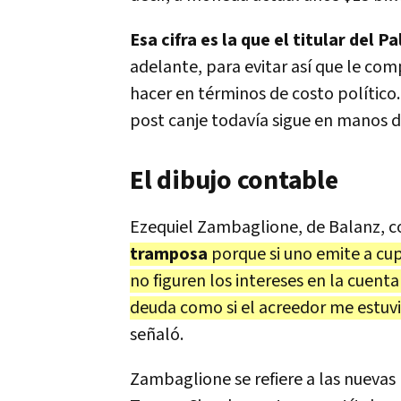
Esa cifra es la que el titular del
adelante, para evitar así que le com
hacer en términos de costo político
post canje todavía sigue en manos d
El dibujo contable
Ezequiel Zambaglione, de Balanz, c
tramposa
porque si uno emite a cup
no figuren los intereses en la cuen
deuda como si el acreedor me estu
señaló.
Zambaglione se refiere a las nuevas 