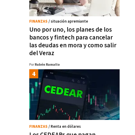
FINANZAS
/ situación apremiante
Uno por uno, los planes de los
bancos y fintech para cancelar
las deudas en mora y como salir
del Veraz
Por
Rubén Ramallo
FINANZAS
/ Renta en dólares
Los CEDEARs que pagan