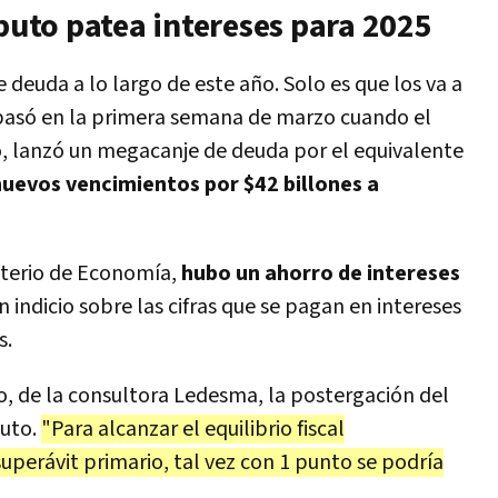
aputo patea intereses para 2025
 deuda a lo largo de este año. Solo es que los va a
pasó en la primera semana de marzo cuando el
o, lanzó un megacanje de deuda por el equivalente
nuevos vencimientos por $42 billones a
isterio de Economía,
hubo un ahorro de intereses
 un indicio sobre las cifras que se pagan en intereses
s.
, de la consultora Ledesma, la postergación del
puto.
"Para alcanzar el equilibrio fiscal
perávit primario, tal vez con 1 punto se podría