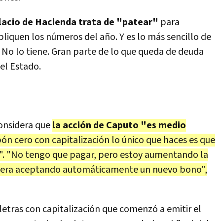
 Palacio de Hacienda trata de "patear"
para
pliquen los números del año. Y es lo más sencillo de
. No lo tiene. Gran parte de lo que queda de deuda
el Estado.
onsidera que
la acción de Caputo "es medio
ón cero con capitalización lo único que haces es que
ta". "No tengo que pagar, pero estoy aumentando la
viera aceptando automáticamente un nuevo bono",
letras con capitalización que comenzó a emitir el