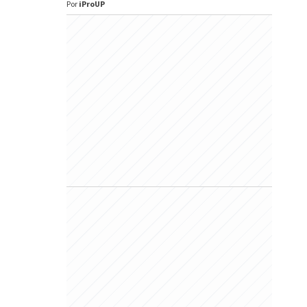
Por
iProUP