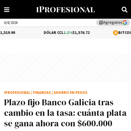
Agreganos
library_add
6/8/2026
DÓLAR CCL
1.1%
$1,576.72
BITCOIN
0.05%
$64,57
IPROFESIONAL
|
FINANZAS
|
AHORRO EN PESOS
Plazo fijo Banco Galicia tras
cambio en la tasa: cuánta plata
se gana ahora con $600.000