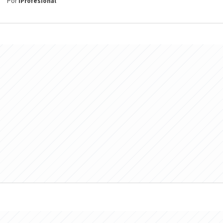
Por
iProfesional