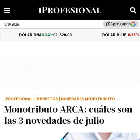
Agreganos
library_add
8/8/2026
LAR BNA
0.34%
$1,520.00
DÓLAR BLUE
-0.33%
$1,540.00
IPROFESIONAL
|
IMPUESTOS
|
NOVEDADES MONOTRIBUTO
Monotributo ARCA: cuáles son
las 3 novedades de julio