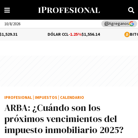
Agreganos
library_add
10/8/2026
DÓLAR CCL
-1.25%
$1,556.14
BITCOIN
0.28%
$
IPROFESIONAL
|
IMPUESTOS
|
CALENDARIO
ARBA: ¿Cuándo son los
próximos vencimientos del
impuesto inmobiliario 2025?