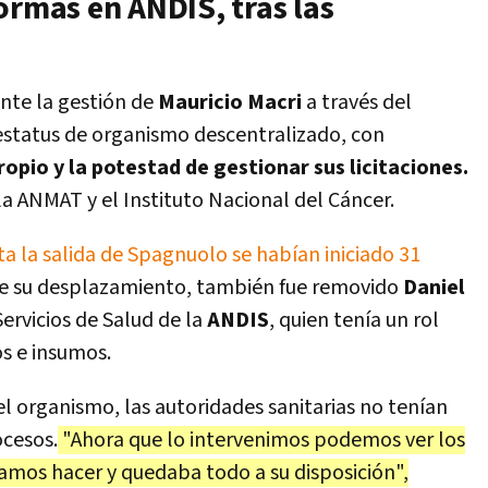
ormas en ANDIS, tras las
nte la gestión de
Mauricio Macri
a través del
estatus de organismo descentralizado, con
opio y la potestad de gestionar sus licitaciones.
 ANMAT y el Instituto Nacional del Cáncer.
a la salida de Spagnuolo se habían iniciado 31
e su desplazamiento, también fue removido
Daniel
Servicios de Salud de la
ANDIS
, quien tenía un rol
s e insumos.
l organismo, las autoridades sanitarias no tenían
ocesos.
"Ahora que lo intervenimos podemos ver los
amos hacer y quedaba todo a su disposición",