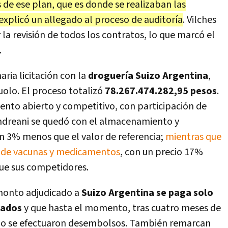
s de ese plan, que es donde se realizaban las
xplicó un allegado al proceso de auditoría
. Vilches
r la revisión de todos los contratos, lo que marcó el
.
aria licitación con la
droguería Suizo Argentina
,
olo. El proceso totalizó
78.267.474.282,95 pesos
.
ento abierto y competitivo, con participación de
Andreani se quedó con el almacenamiento y
un 3% menos que el valor de referencia;
mientras que
ón de vacunas y medicamentos
, con un precio 17%
 que sus competidores.
 monto adjudicado a
Suizo Argentina se paga solo
tados
y que hasta el momento, tras cuatro meses de
 no se efectuaron desembolsos. También remarcan