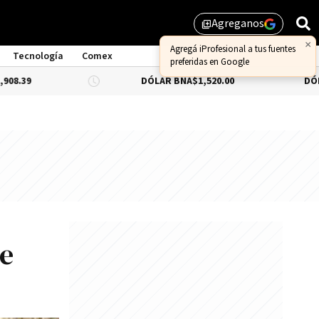
Agreganos
library_add
×
Agregá iProfesional a tus fuentes
Tecnología
Comex
preferidas en Google
DÓLAR BNA
$1,520.00
DÓLAR BLUE
-0
ue