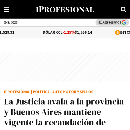
Agreganos
library_add
8/8/2026
DÓLAR CCL
-1.25%
$1,556.14
BITCOIN
0.19%
$65
IPROFESIONAL
|
POLÍTICA
|
AUTOMOTOR Y SELLOS
La Justicia avala a la provincia
y Buenos Aires mantiene
vigente la recaudación de