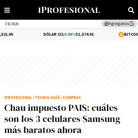
Agreganos
library_add
7/8/2026
DÓLAR CCL
0.98%
$1,574.91
BITCOIN
-0.13%
$64,
IPROFESIONAL
|
TECNOLOGÍA
|
COMPRAS
Chau impuesto PAIS: cuáles
son los 3 celulares Samsung
más baratos ahora