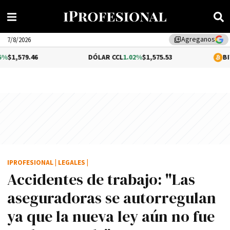
Agreganos
library_add
7/8/2026
6
DÓLAR CCL
1.02%
$1,575.53
BITCOIN
-0.5
IPROFESIONAL
|
LEGALES
|
Accidentes de trabajo: "Las
aseguradoras se autorregulan
ya que la nueva ley aún no fue