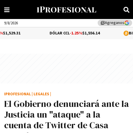
Agreganos
library_add
9/8/2026
DÓLAR CCL
-1.25%
$1,556.14
BITCOIN
$64,7
IPROFESIONAL
|
LEGALES
|
El Gobierno denunciará ante la
Justicia un "ataque" a la
cuenta de Twitter de Casa