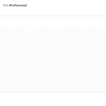
Por
iProfesional