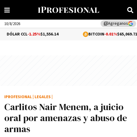
Agreganos
library_add
10/8/2026
CCL
-1.25%
$1,556.14
BITCOIN
-0.01%
$65,069.71
IPROFESIONAL
|
LEGALES
|
Carlitos Nair Menem, a juicio
oral por amenazas y abuso de
armas