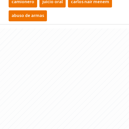
camionero
juicio oral
carlos nair menem
abuso de armas