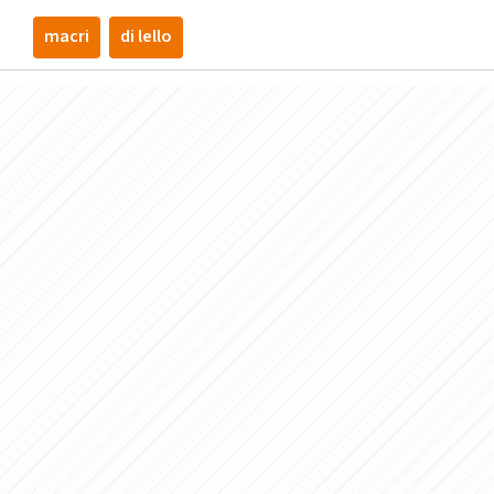
macri
di lello