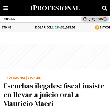
Agreganos
library_add
7/8/2026
DÓLAR CCL
1.02%
$1,575.53
BITCOIN
0.08%
$64,
IPROFESIONAL
|
LEGALES
|
Escuchas ilegales: fiscal insiste
en llevar a juicio oral a
Mauricio Macri