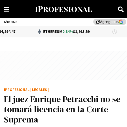
Agreganos
library_add
6/8/2026
ETHEREUM
0.84%
$1,913.59
DÓLAR 
IPROFESIONAL
|
LEGALES
|
El juez Enrique Petracchi no se
tomará licencia en la Corte
Suprema