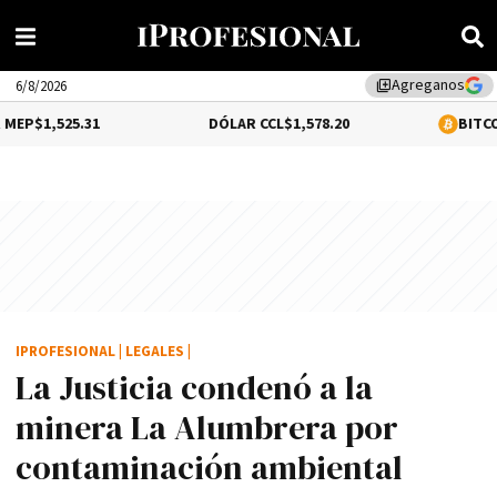
Agreganos
library_add
6/8/2026
.31
DÓLAR CCL
$1,578.20
BITCOIN
-0.14%
$6
IPROFESIONAL
|
LEGALES
|
La Justicia condenó a la
minera La Alumbrera por
contaminación ambiental