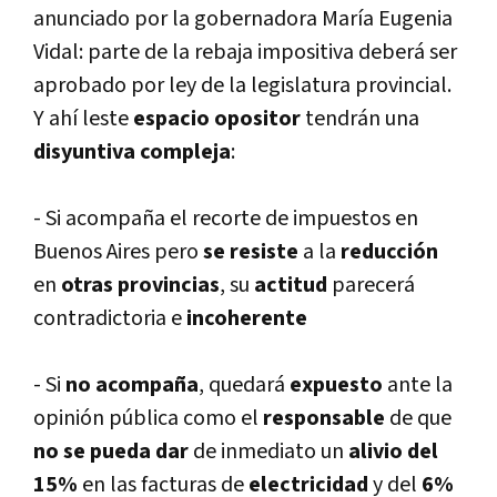
anunciado por la gobernadora Marí­a Eugenia
Vidal: parte de la rebaja impositiva deberá ser
aprobado por ley de la legislatura provincial.
Y ahí­ leste
espacio opositor
tendrán una
disyuntiva compleja
:
- Si acompaña
el recorte de impuestos en
Buenos Aires pero
se resiste
a la
reducción
en
otras provincias
, su
actitud
parecerá
contradictoria e
incoherente
- Si
no acompaña
, quedará
expuesto
ante la
opinión pública como el
responsable
de que
no se pueda dar
de inmediato un
alivio del
15%
en las facturas de
electricidad
y del
6%