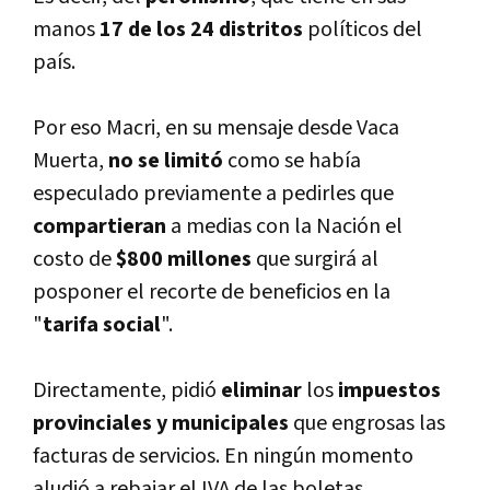
manos
17 de los 24 distritos
polí­ticos del
paí­s.
Por eso Macri, en su mensaje desde Vaca
Muerta,
no se limitó
como se habí­a
especulado previamente a pedirles que
compartieran
a medias con la Nación el
costo de
$800 millones
que surgirá al
posponer el recorte de beneficios en la
"
tarifa social
".
Directamente, pidió
eliminar
los
impuestos
provinciales y municipales
que engrosas las
facturas de servicios. En ningún momento
aludió a rebajar el IVA de las boletas.