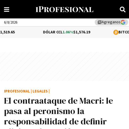
Agreganos
library_add
6/8/2026
DÓLAR CCL
1.06%
$1,576.19
BITCOIN
0.26%
$64
IPROFESIONAL
|
LEGALES
|
El contraataque de Macri: le
pasa al peronismo la
responsabilidad de definir