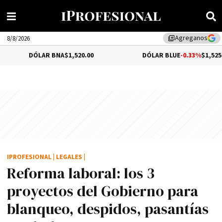
Agreganos
library_add
8/8/2026
ÓLAR BNA
$1,520.00
DÓLAR BLUE
-0.33%
$1,525.00
IPROFESIONAL
|
LEGALES
|
Reforma laboral: los 3
proyectos del Gobierno para
blanqueo, despidos, pasantí­as