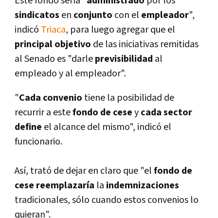
Este fondo serí­a "
administrado
por los
sindicatos
en
conjunto
con el
empleador
",
indicó
Triaca
, para luego agregar que el
principal objetivo
de las iniciativas remitidas
al Senado es "darle
previsibilidad
al
empleado y al empleador".
"
Cada
convenio
tiene la posibilidad de
recurrir a este
fondo de cese
y
cada sector
define
el alcance del mismo", indicó el
funcionario.
Así­, trató de dejar en claro que "el
fondo de
cese reemplazarí­a
la
indemnizaciones
tradicionales, sólo cuando estos convenios lo
quieran".