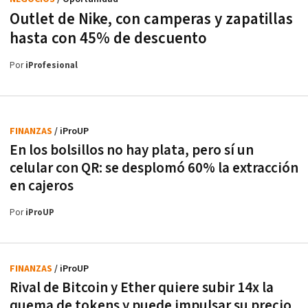
Outlet de Nike, con camperas y zapatillas
hasta con 45% de descuento
Por
iProfesional
FINANZAS
/ iProUP
En los bolsillos no hay plata, pero sí un
celular con QR: se desplomó 60% la extracción
en cajeros
Por
iProUP
FINANZAS
/ iProUP
Rival de Bitcoin y Ether quiere subir 14x la
quema de tokens y puede impulsar su precio