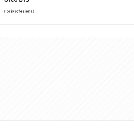
Por
iProfesional