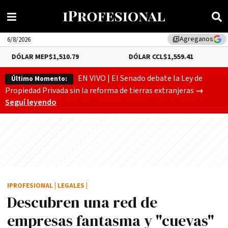
Agreganos
library_add
6/8/2026
MEP
$1,510.79
DÓLAR CCL
$1,559.41
BITCOI
EN VIVO | El Senado debate la Ley de
Último Momento:
Gobierno
Propiedad Privada sin la reforma de tierras extranjeras
→
Seguí leyendo
IPROFESIONAL
|
LEGALES
|
Descubren una red de
empresas fantasma y "cuevas"