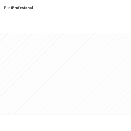
Por
iProfesional