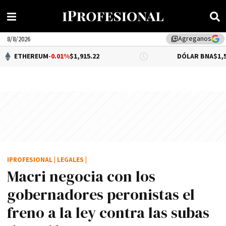
Agreganos
library_add
8/8/2026
UM
-0.01%
$1,915.22
DÓLAR BNA
$1,520.00
IPROFESIONAL
|
LEGALES
|
Macri negocia con los
gobernadores peronistas el
freno a la ley contra las subas