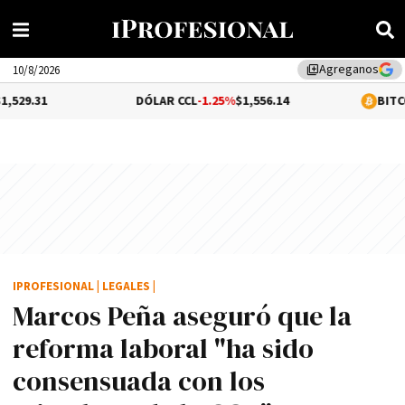
Agreganos
library_add
10/8/2026
DÓLAR CCL
-1.25%
$1,556.14
BITCOIN
0.31%
$65
IPROFESIONAL
|
LEGALES
|
Marcos Peña aseguró que la
reforma laboral "ha sido
consensuada con los