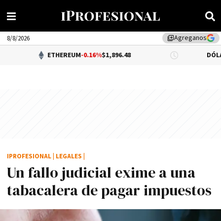
Agreganos
library_add
8/8/2026
ETHEREUM
-0.16%
$1,896.48
DÓLAR BNA
$1,5
IPROFESIONAL
|
LEGALES
|
Un fallo judicial exime a una
tabacalera de pagar impuestos