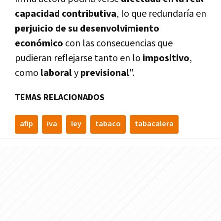
capacidad contributiva
, lo que redundarí­a en
perjuicio de su desenvolvimiento
económico
con las consecuencias que
pudieran reflejarse tanto en lo
impositivo
,
como
laboral
y
previsional
".
TEMAS RELACIONADOS
afip
iva
ley
tabaco
tabacalera