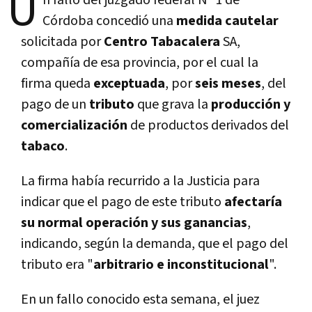
U
n fallo del juzgado federal Nº 1 de
Córdoba concedió una
medida cautel
ar
solicitada por
Centro Tabacalera
SA,
compañí­a de esa provincia, por el cual la
firma queda
exceptuada
, por
seis meses
, del
pago de un
tributo
que grava la
producción y
comercialización
de productos derivados del
tabaco
.
La firma habí­a recurrido a la Justicia para
indicar que el pago de este tributo
afectarí­a
su normal operación y sus ganancias
,
indicando, según la demanda, que el pago del
tributo era "
arbitrario e inconstitucional
".
En un fallo conocido esta semana, el juez