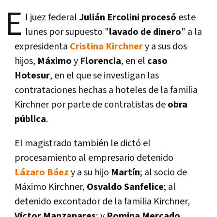
E
l juez federal
Julián Ercolini procesó
este
lunes por supuesto "
lavado de dinero
" a la
expresidenta
Cristina Kirchner
y a sus dos
hijos,
Máximo
y
Florencia
, en el
caso
Hotesur
, en el que se investigan las
contrataciones hechas a hoteles de la familia
Kirchner por parte de contratistas de
obra
pública
.
El magistrado también le dictó el
procesamiento al empresario detenido
Lázaro Báez
y a su hijo
Martí­n
; al socio de
Máximo Kirchner,
Osvaldo Sanfelice
; al
detenido excontador de la familia Kirchner,
Ví­ctor Manzanares
; y
Romina Mercado
,