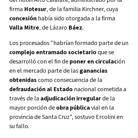
del hotel Alto Calafate, administrado por la
firma
Hotesur
, de la familia Kirchner, cuya
concesión
habí­a sido otorgada a la firma
Valla Mitre
, de Lázaro
Báez
.
Los procesados "habrí­an formado parte de un
complejo entramado societario
que se
desarrolló con el fin de
poner en circulac
ión
en el mercado parte de las
ganancias
obtenidas
como consecuencia de la
defraudación al Estado
nacional cometida a
través de la
adjudicación irregular
de la
mayor porción de
obra pública
vial en la
provincia de Santa Cruz", sostuvo Ercolini en
su fallo.