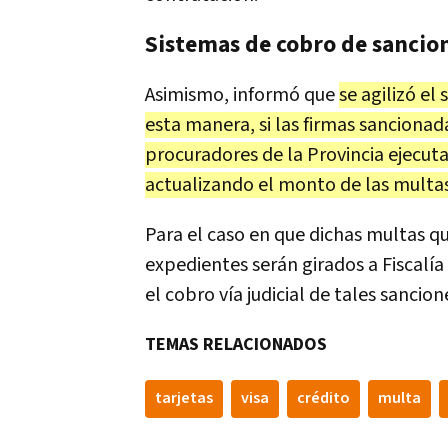
Sistemas de cobro de sancio
Asimismo, informó que
se agilizó el
esta manera, si las firmas sancionad
procuradores de la Provincia ejecuta
actualizando el monto de las multa
Para el caso en que dichas multas qu
expedientes serán girados a Fiscalía
el cobro vía judicial de tales sancion
TEMAS RELACIONADOS
tarjetas
visa
crédito
multa