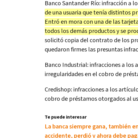
Banco Santander Río: infracción a los
de una usuaria que tenía distintos p
Entró en mora con una de las tarjeta
todos los demás productos y se prod
solicitó copia del contrato de los p
quedaron firmes las presuntas infracc
Banco Industrial: infracciones a los a
irregularidades en el cobro de prés
Credishop: infracciones a los artículo
cobro de préstamos otorgados al us
Te puede interesar
La banca siempre gana, también en
accidente, perdió y ahora debe pag