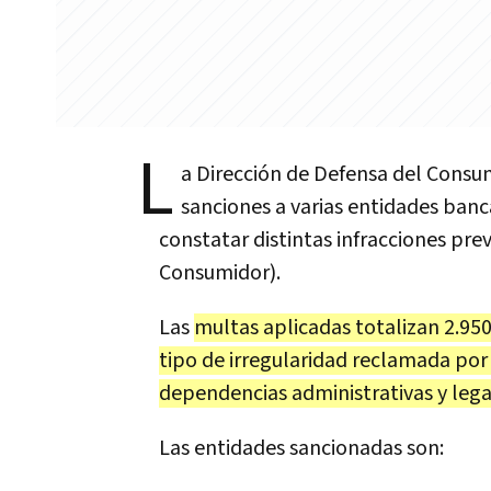
L
a Dirección de Defensa del Consu
sanciones a varias entidades banca
constatar distintas infracciones prev
Consumidor).
Las
multas aplicadas totalizan 2.95
tipo de irregularidad reclamada por 
dependencias administrativas y lega
Las entidades sancionadas son: