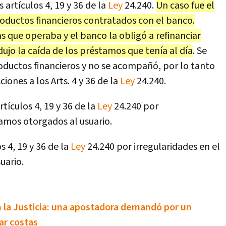
 artículos 4, 19 y 36 de la
Ley
24.240.
Un caso fue el
roductos financieros contratados con el banco.
s que operaba y el banco la obligó a refinanciar
ujo la caída de los préstamos que tenía al día
. Se
roductos financieros y no se acompañó, por lo tanto
iones a los Arts. 4 y 36 de la
Ley
24.240.
rtículos 4, 19 y 36 de la
Ley
24.240 por
tamos otorgados al usuario.
s 4, 19 y 36 de la
Ley
24.240 por irregularidades en el
uario.
 la Justicia: una apostadora demandó por un
ar costas