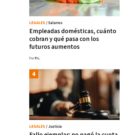
LEGALES
/ Salarios
Empleadas domésticas, cuánto
cobran y qué pasa con los
futuros aumentos
Por
P.L.
LEGALES
/ Justicia
Fallo ejemplar: no pagó la cuota