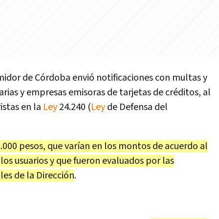
midor de Córdoba envió notificaciones con multas y
rias y empresas emisoras de tarjetas de créditos, al
istas en la
Ley
24.240 (
Ley
de Defensa del
0.000 pesos, que varían en los montos de acuerdo al
los usuarios y que fueron evaluados por las
les de la Dirección
.