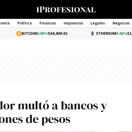
nomía
Política
Finanzas
Impuestos
Legales
Negocios
Management
BITCOIN
0.05%
$64,809.02
ETHEREUM
0.06%
$1,914.55
or multó a bancos y
lones de pesos