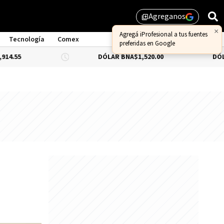
Agreganos
library_add
×
Agregá iProfesional a tus fuentes
Tecnología
Comex
preferidas en Google
DÓLAR BNA
$1,520.00
DÓLAR BLUE
-