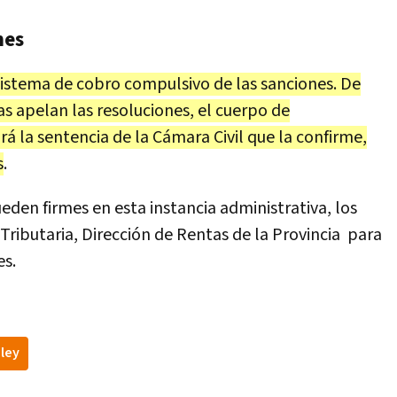
nes
 sistema de cobro compulsivo de las sanciones. De
as apelan las resoluciones, el cuerpo de
rá la sentencia de la Cámara Civil que la confirme,
s
.
eden firmes en esta instancia administrativa, los
 Tributaria, Dirección de Rentas de la Provincia para
es.
ley