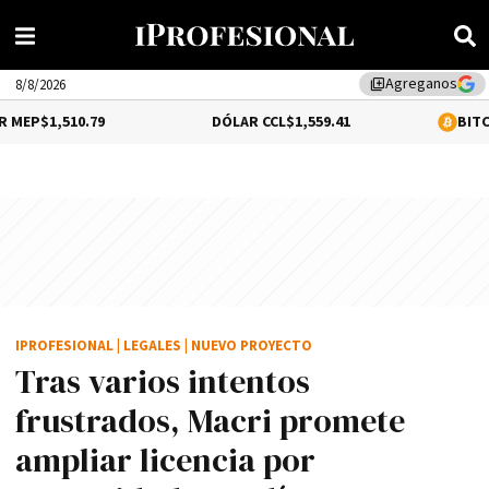
Agreganos
library_add
8/8/2026
79
DÓLAR CCL
$1,559.41
BITCOIN
0.12%
$64
IPROFESIONAL
|
LEGALES
|
NUEVO PROYECTO
Tras varios intentos
frustrados, Macri promete
ampliar licencia por