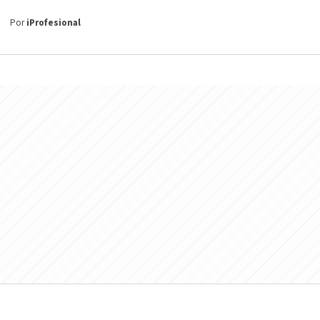
Por
iProfesional