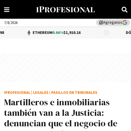
Agreganos
library_add
7/8/2026
ETHEREUM
0.66%
$1,910.16
DÓLAR BNA
0.3
IPROFESIONAL
|
LEGALES
|
PASILLOS EN TRIBUNALES
Martilleros e inmobiliarias
también van a la Justicia:
denuncian que el negocio de