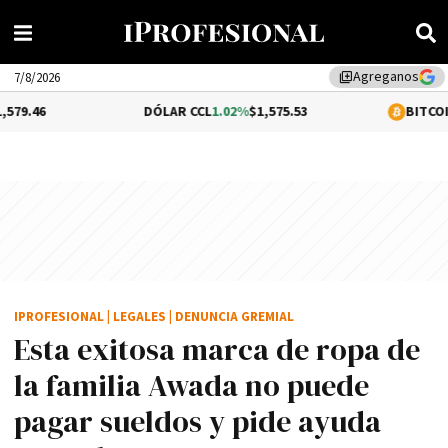
Agreganos
library_add
7/8/2026
DÓLAR CCL
1.02%
$1,575.53
BITCOIN
-0.32%
$64,
IPROFESIONAL
|
LEGALES
|
DENUNCIA GREMIAL
Esta exitosa marca de ropa de
la familia Awada no puede
pagar sueldos y pide ayuda