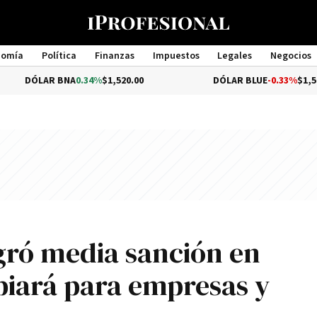
nomía
Política
Finanzas
Impuestos
Legales
Negocios
Management
R BNA
0.34%
$1,520.00
DÓLAR BLUE
-0.33%
$1,540.00
ogró media sanción en
iará para empresas y