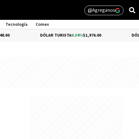
Agreganos
library_add
Tecnología
Comex
DÓLAR TURISTA
0.34%
$1,976.00
DÓLAR MEP
-0.