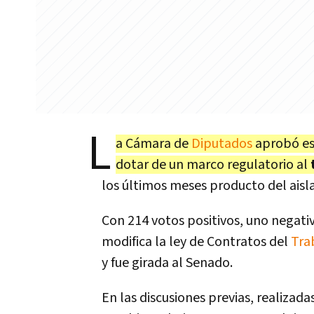
L
a Cámara de
Diputados
aprobó est
dotar de un marco regulatorio al
los últimos meses producto del aisla
Con 214 votos positivos, uno negativ
modifica la ley de Contratos del
Tra
y fue girada al Senado.
En las discusiones previas, realizada