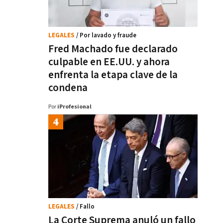
LEGALES
/ Por lavado y fraude
Fred Machado fue declarado
culpable en EE.UU. y ahora
enfrenta la etapa clave de la
condena
Por
iProfesional
LEGALES
/ Fallo
La Corte Suprema anuló un fallo