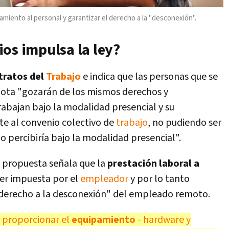
iento al personal y garantizar el derecho a la "desconexión".
os impulsa la ley?
tratos del
Trabajo
e indica que las personas que se
ta "gozarán de los mismos derechos y
rabajan bajo la modalidad presencial y su
te al convenio colectivo de
trabajo
, no pudiendo ser
a o percibiría bajo la modalidad presencial".
a propuesta señala que la
prestación laboral a
ser impuesta por el
empleador
y por lo tanto
 "derecho a la desconexión" del empleado remoto.
 proporcionar el
equipamiento
- hardware y