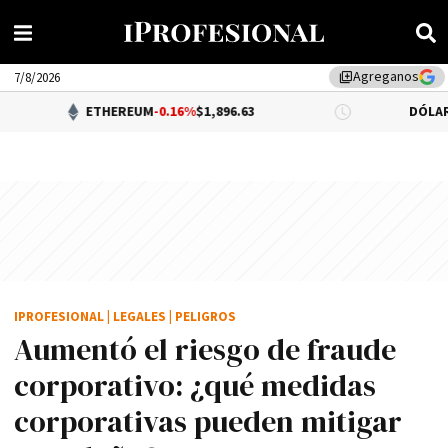
Agreganos
library_add
7/8/2026
ETHEREUM
-0.16%
$1,896.63
DÓLAR BNA
$1,520.
IPROFESIONAL
|
LEGALES
|
PELIGROS
Aumentó el riesgo de fraude
corporativo: ¿qué medidas
corporativas pueden mitigar