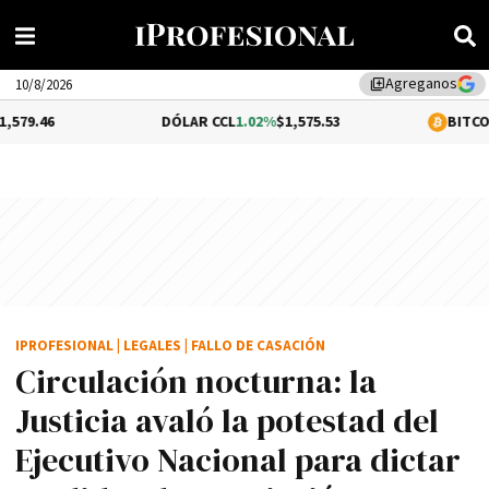
Agreganos
library_add
10/8/2026
DÓLAR CCL
1.02%
$1,575.53
BITCOIN
-0.46%
$64,
IPROFESIONAL
|
LEGALES
|
FALLO DE CASACIÓN
Circulación nocturna: la
Justicia avaló la potestad del
Ejecutivo Nacional para dictar