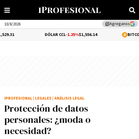
Agreganos
library_add
10/8/2026
DÓLAR CCL
-1.25%
$1,556.14
BITCOIN
0.21%
$65,2
IPROFESIONAL
|
LEGALES
|
ANÁLISIS LEGAL
Protección de datos
personales: ¿moda o
necesidad?