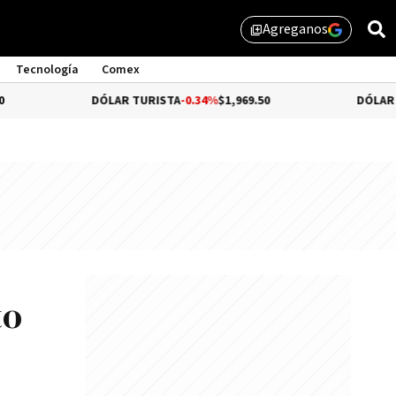
Agreganos
library_add
Tecnología
Comex
DÓLAR TURISTA
-0.34%
$1,969.50
DÓLAR MEP
-0.34
to