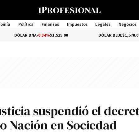
nomía
Política
Finanzas
Impuestos
Legales
Negocios
Management
LAR BNA
-0.34%
$1,515.00
DÓLAR BLUE
$1,570.00
usticia suspendió el decre
co Nación en Sociedad