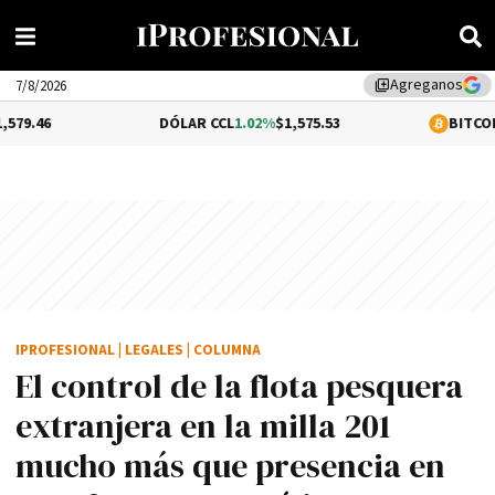
Agreganos
library_add
7/8/2026
DÓLAR CCL
1.02%
$1,575.53
BITCOIN
-0.42%
$64,
IPROFESIONAL
|
LEGALES
|
COLUMNA
El control de la flota pesquera
extranjera en la milla 201
mucho más que presencia en