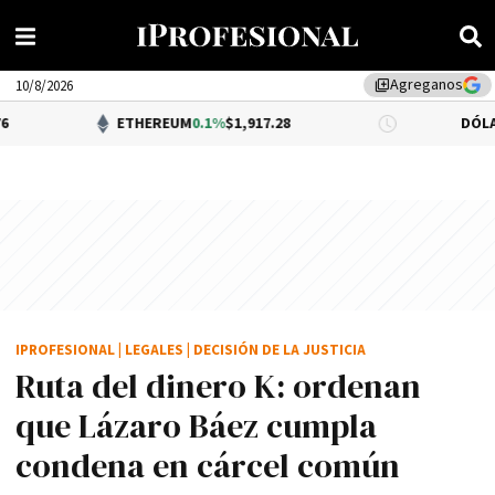
Agreganos
library_add
10/8/2026
ETHEREUM
0.1%
$1,917.28
DÓLAR BNA
$1,520
IPROFESIONAL
|
LEGALES
|
DECISIÓN DE LA JUSTICIA
Ruta del dinero K: ordenan
que Lázaro Báez cumpla
condena en cárcel común