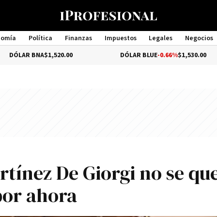
nomía
Política
Finanzas
Impuestos
Legales
Negocios
Management
BNA
$1,520.00
DÓLAR BLUE
-0.66%
$1,530.00
artínez De Giorgi no se qu
por ahora