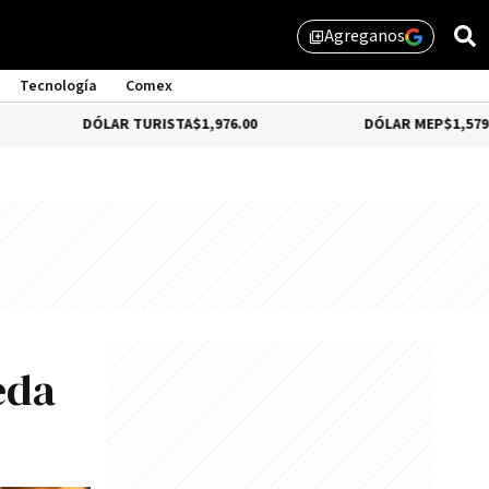
Agreganos
library_add
Tecnología
Comex
DÓLAR TURISTA
$1,976.00
DÓLAR MEP
$1,579.46
eda