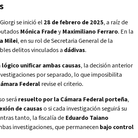
s
iorgi se inició el
28 de febrero de 2025
, a raíz de
iputados
Mónica Frade
y
Maximiliano Ferraro
. En la
a Milei
, en su rol de Secretaria General de la
ibles delitos vinculados a
dádivas
.
a
lógico unificar ambas causas
, la decisión anterior
nvestigaciones por separado, lo que imposibilita
ámara Federal
revise el criterio.
aso será
resuelto por la Cámara Federal porteña
,
exión de causas
o si cada investigación seguirá su
tras tanto, la fiscalía de
Eduardo Taiano
ambas investigaciones, que permanecen
bajo control