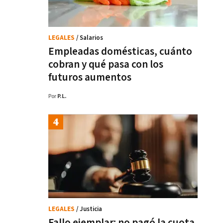
LEGALES
/ Salarios
Empleadas domésticas, cuánto
cobran y qué pasa con los
futuros aumentos
Por
P.L.
LEGALES
/ Justicia
Fallo ejemplar: no pagó la cuota