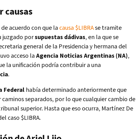
r causas
á de acuerdo con que la
causa $LIBRA
se tramite
su juzgado por
supuestas dádivas
, en la que se
secretaria general de la Presidencia y hermana del
tuvo acceso la
Agencia Noticias Argentinas (NA)
,
ue la unificación podría contribuir a una
icia
.
 Federal
había determinado anteriormente que
r caminos separados, por lo que cualquier cambio de
 tribunal superior. Hasta que eso ocurra, Martínez De
el caso $LIBRA.
ión de Ariel Lijo