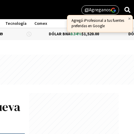
Agreganos
library_add
×
Agregá iProfesional a tus fuentes
Tecnología
Comex
preferidas en Google
DÓLAR BNA
0.34%
$1,520.00
DÓLAR BLUE
$
ueva