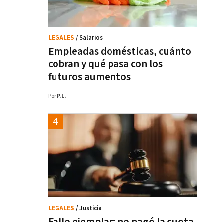
LEGALES
/ Salarios
Empleadas domésticas, cuánto
cobran y qué pasa con los
futuros aumentos
Por
P.L.
LEGALES
/ Justicia
Fallo ejemplar: no pagó la cuota