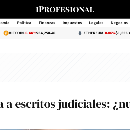
nomía
Política
Finanzas
Impuestos
Legales
Negocios
Management
IN
-0.44%
$64,258.46
ETHEREUM
-0.06%
$1,896.49
 a escritos judiciales: ¿n