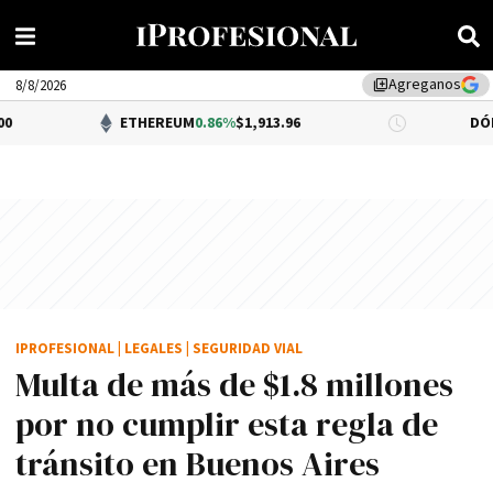
Agreganos
library_add
8/8/2026
ETHEREUM
0.86%
$1,913.96
DÓLAR BNA
0.34
IPROFESIONAL
|
LEGALES
|
SEGURIDAD VIAL
Multa de más de $1.8 millones
por no cumplir esta regla de
tránsito en Buenos Aires