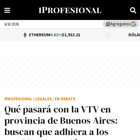
Agreganos
library_add
6/8/2026
ETHEREUM
0.82%
$1,913.21
DÓLAR BNA
0.34%
$
IPROFESIONAL
|
LEGALES
|
EN DEBATE
Qué pasará con la VTV en
provincia de Buenos Aires:
buscan que adhiera a los