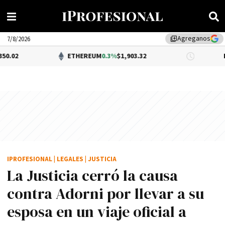
Agreganos
library_add
7/8/2026
ETHEREUM
0.3%
$1,903.32
DÓLAR BNA
$
IPROFESIONAL
|
LEGALES
|
JUSTICIA
La Justicia cerró la causa
contra Adorni por llevar a su
esposa en un viaje oficial a