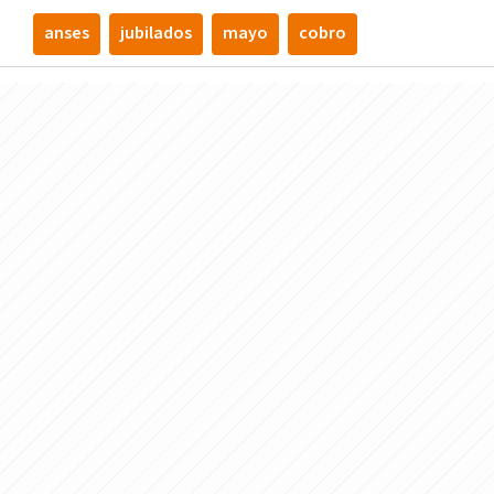
anses
jubilados
mayo
cobro