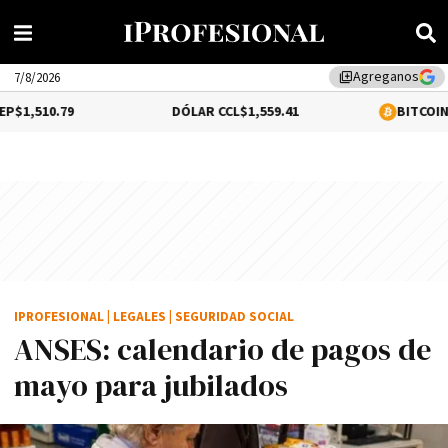
Agreganos
library_add
7/8/2026
9
DÓLAR CCL
$1,559.41
BITCOIN
0.12%
$64,
IPROFESIONAL
|
LEGALES
|
SEGURIDAD SOCIAL
ANSES: calendario de pagos de
mayo para jubilados