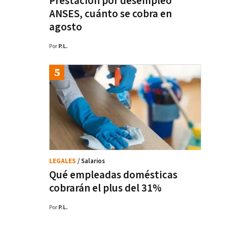
Prestación por desempleo
ANSES, cuánto se cobra en
agosto
Por
P.L.
LEGALES
/ Salarios
Qué empleadas domésticas
cobrarán el plus del 31%
Por
P.L.