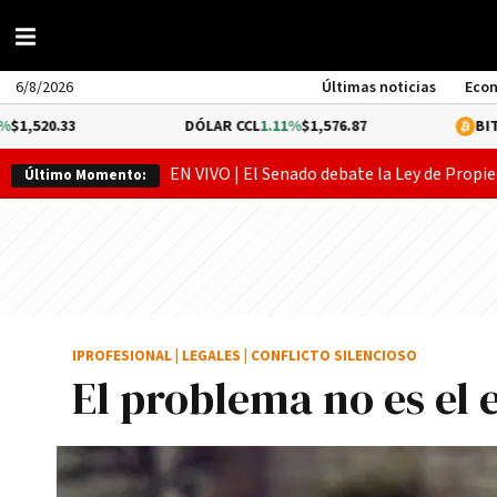
6/8/2026
Últimas noticias
Eco
DÓLAR CCL
1.11%
$1,576.87
BITCOIN
-0.17
EN VIVO | El Senado debate la Ley de Propie
Último Momento:
IPROFESIONAL
|
LEGALES
|
CONFLICTO SILENCIOSO
El problema no es el 