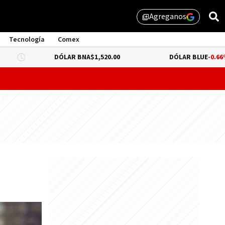
Agreganos
library_add
Tecnología
Comex
DÓLAR BNA
$1,520.00
DÓLAR BLUE
-0.66%
$1,530.00
probar lo que queda de "propiedad privada" y evitar un dur