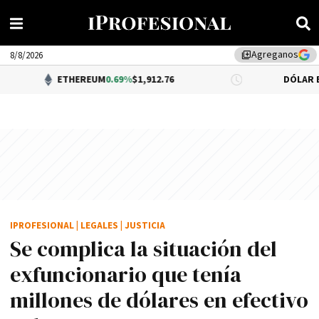
Agreganos
library_add
8/8/2026
ETHEREUM
0.69%
$1,912.76
DÓLAR BNA
$1,520.0
IPROFESIONAL
|
LEGALES
|
JUSTICIA
Se complica la situación del
exfuncionario que tenía
millones de dólares en efectivo