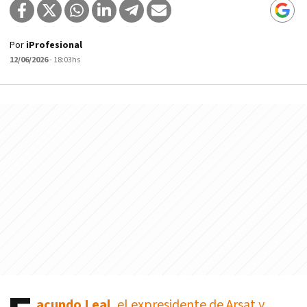
Por
iProfesional
12/06/2026
- 18:03hs
acundo Leal
, el expresidente de Arsat y