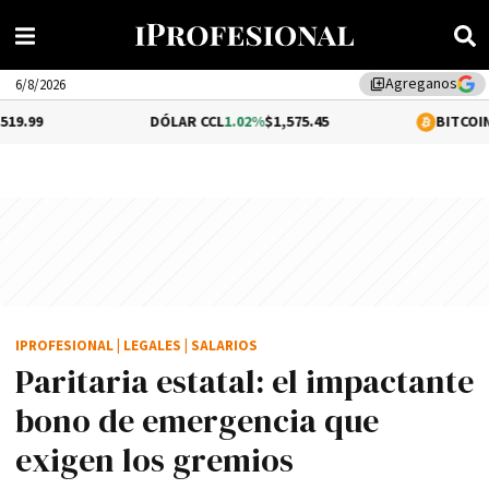
Agreganos
library_add
6/8/2026
DÓLAR CCL
1.02%
$1,575.45
BITCOIN
0.2%
$64,66
IPROFESIONAL
|
LEGALES
|
SALARIOS
Paritaria estatal: el impactante
bono de emergencia que
exigen los gremios