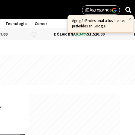
Agreganos
library_add
Tecnología
Comex
DÓLAR BNA
0.34%
$1,520.00
DÓLAR BLU
y