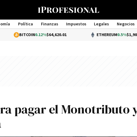
nomía
Política
Finanzas
Impuestos
Legales
Negocios
Management
BITCOIN
0.12%
$64,620.01
ETHEREUM
0.5%
$1,907.00
ra pagar el Monotributo 
a