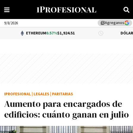
Agreganos
library_add
9/8/2026
ETHEREUM
0.57%
$1,924.51
DÓLAR BNA
$1,520.
IPROFESIONAL
|
LEGALES
|
PARITARIAS
Aumento para encargados de
edificios: cuánto ganan en julio