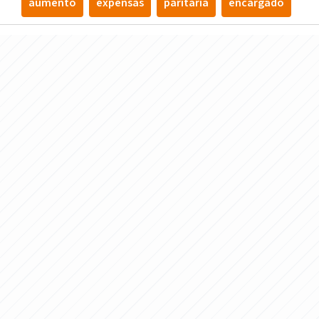
aumento
expensas
paritaria
encargado