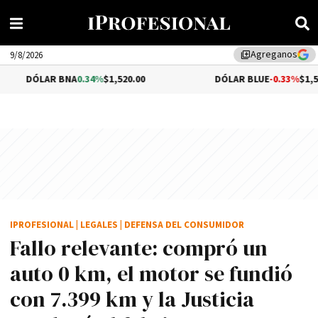
Agreganos
library_add
9/8/2026
AR BNA
0.34%
$1,520.00
DÓLAR BLUE
-0.33%
$1,540.00
IPROFESIONAL
|
LEGALES
|
DEFENSA DEL CONSUMIDOR
Fallo relevante: compró un
auto 0 km, el motor se fundió
con 7.399 km y la Justicia