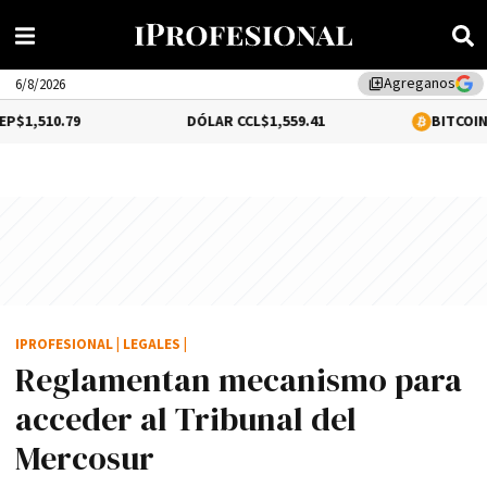
Agreganos
library_add
6/8/2026
DÓLAR CCL
$1,559.41
BITCOIN
0.12%
$64,62
IPROFESIONAL
|
LEGALES
|
Reglamentan mecanismo para
acceder al Tribunal del
Mercosur