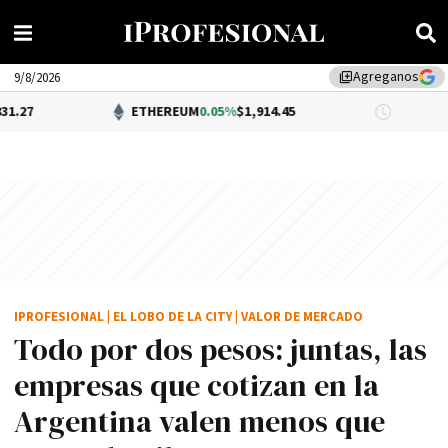
Agreganos
library_add
9/8/2026
ETHEREUM
0.05%
$1,914.45
DÓLAR B
IPROFESIONAL
|
EL LOBO DE LA CITY
|
VALOR DE MERCADO
Todo por dos pesos: juntas, las
empresas que cotizan en la
Argentina valen menos que