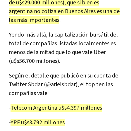
de u$s29.000 millones), que si bien es
argentina no cotiza en Buenos Aires es una de
las más importantes
.
Yendo más allá, la capitalización bursátil del
total de compañías listadas localmentes es
menos de la mitad que lo que vale Uber
(u$s56.700 millones).
Según el detalle que publicó en su cuenta de
Twitter Sbdar (@arielsbdar), el top ten las
compañías vale:
-
Telecom Argentina u$s4.397 millones
-
YPF u$s3.792 millones