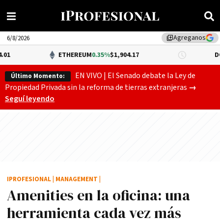
Agreganos
library_add
6/8/2026
ETHEREUM
0.35%
$1,904.17
DÓLAR BNA
$1,52
EN VIVO | El Senado debate la Ley de
Último Momento:
Gobierno
Propiedad Privada sin la reforma de tierras extranjeras
→
Seguí leyendo
IPROFESIONAL
|
MANAGEMENT
|
Amenities en la oficina: una
herramienta cada vez más