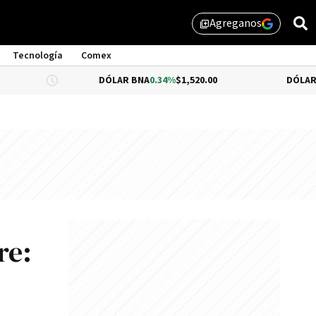
Agreganos
library_add
Tecnología
Comex
DÓLAR BNA
0.34%
$1,520.00
DÓLAR BLUE
-0.33
re: