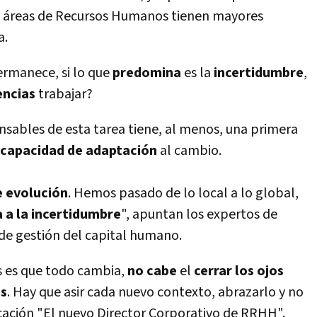
us áreas de Recursos Humanos tienen mayores
a.
ermanece, si lo que
predomina
es la
incertidumbre
,
encias
trabajar?
nsables de esta tarea tiene, al menos, una primera
capacidad de adaptación
al cambio.
 evolución
. Hemos pasado de lo local a lo global,
a a la incertidumbre
", apuntan los expertos de
de gestión del capital humano.
os es que todo cambia,
no cabe
el
cerrar los ojos
es
. Hay que asir cada nuevo contexto, abrazarlo y no
cación "El nuevo Director Corporativo de RRHH".