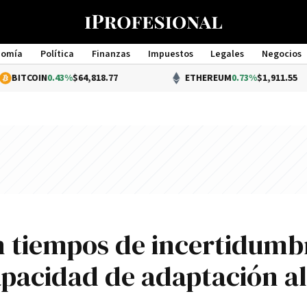
nomía
Política
Finanzas
Impuestos
Legales
Negocios
Management
0.43%
$64,818.77
ETHEREUM
0.73%
$1,911.55
 tiempos de incertidumb
apacidad de adaptación al