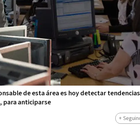
onsable de esta área es hoy detectar tendencias
 para anticiparse
+ Seguin