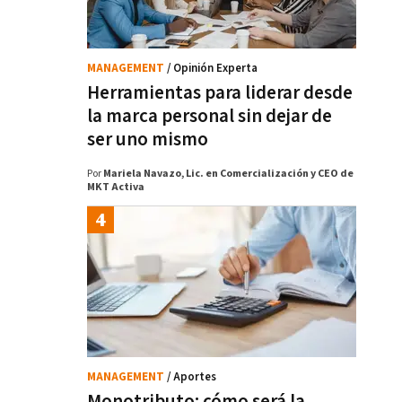
MANAGEMENT
/ Opinión Experta
Herramientas para liderar desde
la marca personal sin dejar de
ser uno mismo
Por
Mariela Navazo, Lic. en Comercialización y CEO de
MKT Activa
MANAGEMENT
/ Aportes
Monotributo: cómo será la