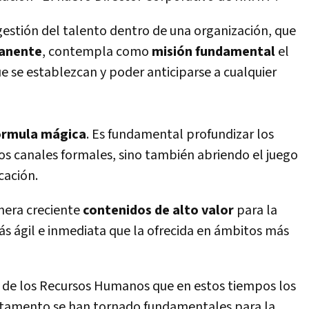
gestión del talento dentro de una organización, que
manente
, contempla como
misión fundamental
el
e se establezcan y poder anticiparse a cualquier
órmula mágica
. Es fundamental profundizar los
los canales formales, sino también abriendo el juego
cación.
era creciente
contenidos de alto valor
para la
s ágil e inmediata que la ofrecida en ámbitos más
 de los Recursos Humanos que en estos tiempos los
rtamento se han tornado fundamentales para la