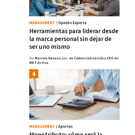
MANAGEMENT
/ Opinión Experta
Herramientas para liderar desde
la marca personal sin dejar de
ser uno mismo
Por
Mariela Navazo, Lic. en Comercialización y CEO de
MKT Activa
MANAGEMENT
/ Aportes
Monotributo: cómo será la