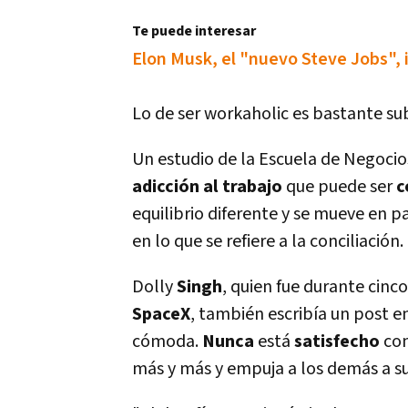
Te puede interesar
Elon Musk, el "nuevo Steve Jobs", 
Lo de ser workaholic es bastante sub
Un estudio de la Escuela de Negocios
adicción al trabajo
que puede ser
c
equilibrio diferente y se mueve en p
en lo que se refiere a la conciliación.
Dolly
Singh
, quien fue durante cinc
SpaceX
, también escribí­a un post e
cómoda.
Nunca
está
satisfecho
con
más y más y empuja a los demás a s