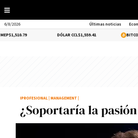
6/8/2026
Últimas noticias
Eco
.79
DÓLAR CCL
$1,559.41
BITCOIN
0.39%
$6
IPROFESIONAL
|
MANAGEMENT
|
¿Soportarí­a la pasió