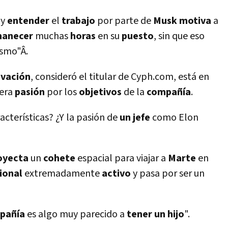
 y
entender
el
trabajo
por parte de
Musk
motiva
a
manecer
muchas
horas
en su
puesto
, sin que eso
smo"Â.
ivación
, consideró el titular de Cyph.com, está en
dera
pasión
por los
objetivos
de la
compañí­a
.
acterí­sticas? ¿Y la pasión de
un jefe
como Elon
oyecta
un
cohete
espacial para viajar a
Marte
en
ional
extremadamente
activo
y pasa por ser un
pañí­a
es algo muy parecido a
tener un hijo
".