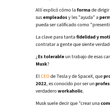
Allí­ explicó cómo la
forma
de dirigir
sus
empleados
y les "ayuda" a
per
pueda ser calificado como "presenti
La clave para tanta
fidelidad y mot
contratar a gente que siente verda
¿
Es tolerable
un trabajo de esas car
Musk
?
El
CEO
de Tesla y de SpaceX, que
pr
2022
, es conocido por ser un
profes
verdadero
workaholic
.
Musk suele decir que "crear una
com