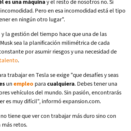
él es una máquina
y el resto de nosotros no. Si
 incomodidad. Pero en esa incomodidad está el tipo
ner en ningún otro lugar".
d
y la gestión del tiempo hace que una de las
Musk sea la planificación milimétrica de cada
constante por asumir riesgos y una necesidad de
talento
.
ra trabajar en Tesla se exige "que desafí­es y seas
es
un
empleo
para
cualquiera
. Debes tener una
ores vehí­culos del mundo. Sin pasión, encontrarás
 es muy difí­cil", informó expansion.com.
no tiene que ver con trabajar más duro sino con
a más retos.