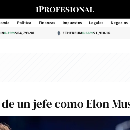
nomía
Política
Finanzas
Impuestos
Legales
Negocios
Management
4,793.98
ETHEREUM
0.66%
$1,910.16
n de un jefe como Elon Mu