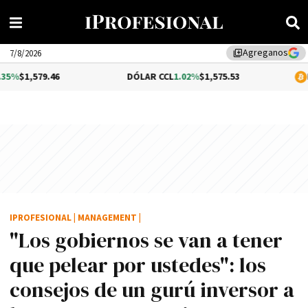
Agreganos
library_add
7/8/2026
46
DÓLAR CCL
1.02%
$1,575.53
BITCOIN
$64,
IPROFESIONAL
|
MANAGEMENT
|
"Los gobiernos se van a tener
que pelear por ustedes": los
consejos de un gurú inversor a