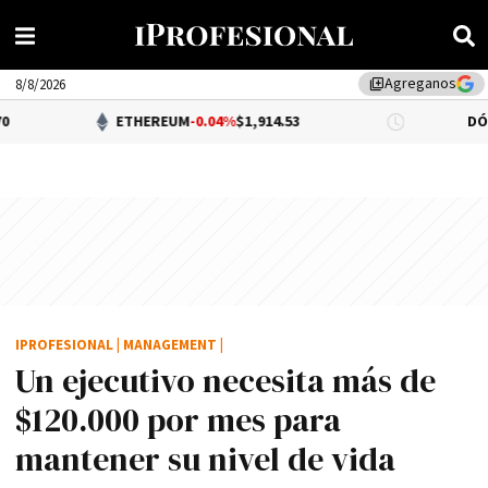
Agreganos
library_add
8/8/2026
ETHEREUM
-0.04%
$1,914.53
DÓLAR BNA
$1,
IPROFESIONAL
|
MANAGEMENT
|
Un ejecutivo necesita más de
$120.000 por mes para
mantener su nivel de vida