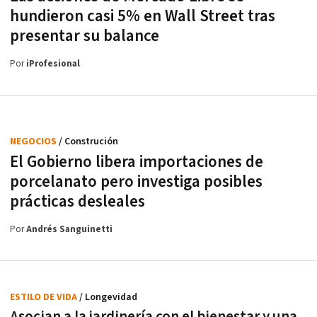
hundieron casi 5% en Wall Street tras
presentar su balance
Por
iProfesional
NEGOCIOS
/ Construción
El Gobierno libera importaciones de
porcelanato pero investiga posibles
prácticas desleales
Por
Andrés Sanguinetti
ESTILO DE VIDA
/ Longevidad
Asocian a la jardinería con el bienestar y una